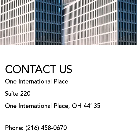
CONTACT
US
O
n
e
I
n
t
e
r
n
a
t
i
o
n
a
l
P
l
a
c
e
S
u
i
t
e
2
2
0
O
n
e
I
n
t
e
r
n
a
t
i
o
n
a
l
P
l
a
c
e
,
O
H
4
4
1
3
5
P
h
o
n
e
:
(
2
1
6
)
4
5
8
-
0
6
7
0